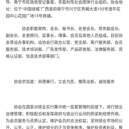
导、南宁市民政局登记备案，非盈利性社会团体行业组织。协会地
址：位于“中国绿城”广西首府南宁市兴宁区秀厢大道103号澳华花
园中心花园广场13号商铺。
协会职能架构：会长、秘书长、名誉会长、常务副会长、
副会长、名誉顾问、监事长、理事、会员及其他人员组成。目前协
会常设办事机构，设协会行政办公室、党支部、客户服务部、会员
服务部、技术培训部、广告宣传部、产品研发部、法律服务部、资
格认证部、信息技术部等部门。
协会宗旨是：尚德善行，立会为民，推陈出新，诚信服务
协会在国家对锁业实行集中统一监督管理的前提下，进行锁业
自律管理；积极配合和发挥政府与锁业行业间的桥梁和纽带作用，
为会员服务与资质认定，维护会员的合法权益；坚持锁业市场的公
开、公平、公正，维护锁业的正当竞争秩序，保护投资者利益，推